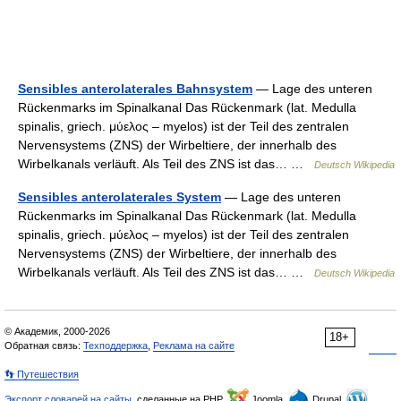
Sensibles anterolaterales Bahnsystem
— Lage des unteren
Rückenmarks im Spinalkanal Das Rückenmark (lat. Medulla
spinalis, griech. μύελος – myelos) ist der Teil des zentralen
Nervensystems (ZNS) der Wirbeltiere, der innerhalb des
Wirbelkanals verläuft. Als Teil des ZNS ist das… …
Deutsch Wikipedia
Sensibles anterolaterales System
— Lage des unteren
Rückenmarks im Spinalkanal Das Rückenmark (lat. Medulla
spinalis, griech. μύελος – myelos) ist der Teil des zentralen
Nervensystems (ZNS) der Wirbeltiere, der innerhalb des
Wirbelkanals verläuft. Als Teil des ZNS ist das… …
Deutsch Wikipedia
© Академик, 2000-2026
18+
Обратная связь:
Техподдержка
,
Реклама на сайте
👣 Путешествия
Экспорт словарей на сайты
, сделанные на PHP,
Joomla,
Drupal,