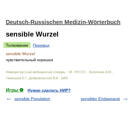
Deutsch-Russischen Medizin-Wörterbuch
sensible Wurzel
Толкование
Перевод
sensible Wurzel
чувствительный корешок
Немецко-русский медицинский словарь. - М.: РУССО.
.
Болотина А.Ю.,
Ганюшина Е.Г., Добровольский В.И.
.
1995
.
Игры ⚽
Нужно сделать НИР?
sensible Population
sensibler Endapparat